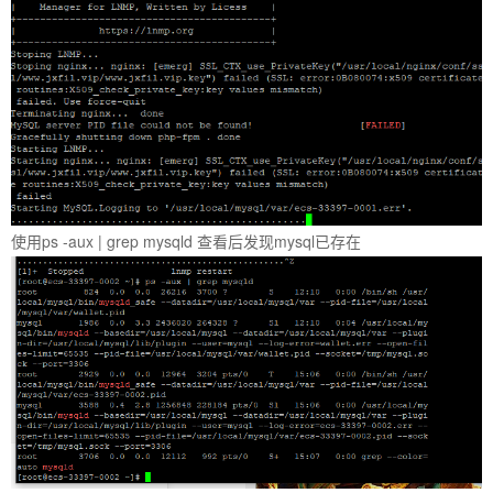
使用ps -aux | grep mysqld 查看后发现mysql已存在